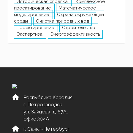
Историческая справка
Комплексное
проектирование
Математическое
моделирование
Охрана окружающей
среды
Очистка природных вод
Проектирование
Строительство
Экспертиза
Энергоэффективность
Республика Карелия,
г. Петрозаводск,
ул. Зайцева, д. 67А,
офис 304А
г. Санкт-Петербург,